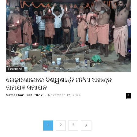
Featured
ରେଢ଼ାଖୋଲରେ ବିଶ୍ୱଶାନ୍ତି ମହିମା ଅଖଣ୍ଡ
ନାମଯଜ୍ଞ ସମାପନ
Samachar Just Click
-
November 12, 2024
0
1
2
3