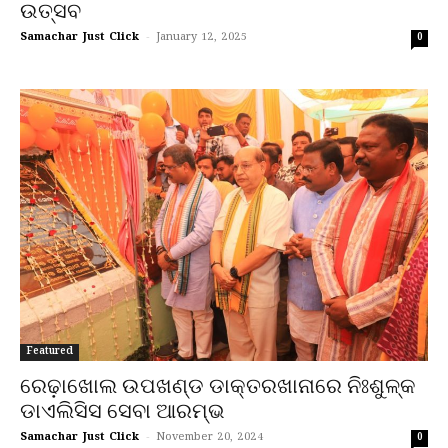
ଉତ୍ସବ
Samachar Just Click
-
January 12, 2025
0
Featured
ରେଢ଼ାଖୋଲ ଉପଖଣ୍ଡ ଡାକ୍ତରଖାନାରେ ନିଃଶୁଳ୍କ
ଡାଏଲିସିସ ସେବା ଆରମ୍ଭ
Samachar Just Click
-
November 20, 2024
0