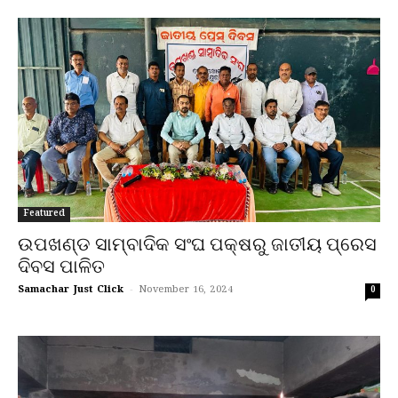
Featured
ଉପଖଣ୍ଡ ସାମ୍ବାଦିକ ସଂଘ ପକ୍ଷରୁ ଜାତୀୟ ପ୍ରେସ
ଦିବସ ପାଳିତ
Samachar Just Click
-
November 16, 2024
0