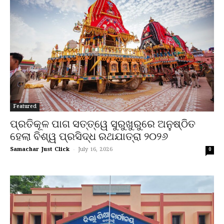
Featured
ପ୍ରତିକୂଳ ପାଗ ସତ୍ତ୍ୱେ ସୁରୁଖୁରୁରେ ଅନୁଷ୍ଠିତ
ହେଲା ବିଶ୍ୱ ପ୍ରସିଦ୍ଧ ରଥଯାତ୍ରା ୨୦୨୬
Samachar Just Click
-
July 16, 2026
0