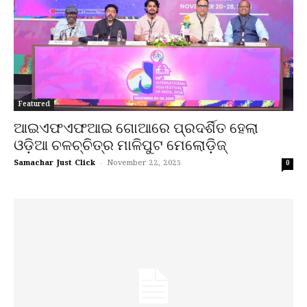
Featured
ଆଇଏଫଏଫଆଇ ଗୋଆରେ ପ୍ରଦର୍ଶିତ ହେଲା
ଓଡ଼ିଆ ଚଳଚ୍ଚିତ୍ର ମାଳିପୁଟ ମେଲୋଡ଼ିଜ୍
Samachar Just Click
-
November 22, 2025
0