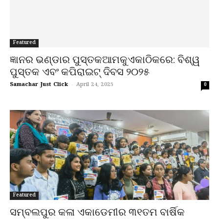
Featured
ଜ୍ଞାନର ଭଣ୍ଡାର ପୁସ୍ତକଆମକୁଏକାଠିକରେ: ବିଶ୍ୱ
ପୁସ୍ତକ ଏବଂ କପିରାଇଟ୍ ଦିବସ ୨୦୨୫
Samachar Just Click
-
April 24, 2025
0
Featured
ସମ୍ବଲପୁର କଳା ଏକାଡେମୀର ୩୧ତମ ବାର୍ଷିକ