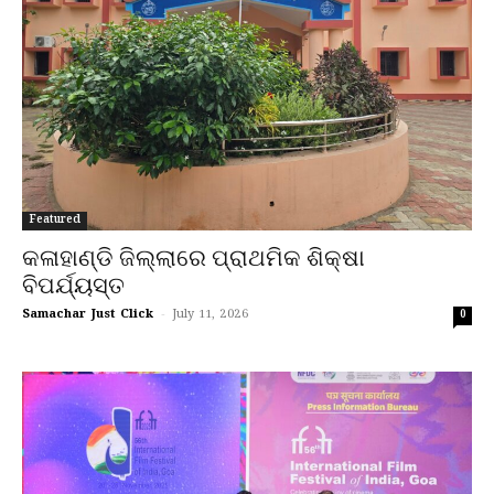
Featured
କଳାହାଣ୍ଡି ଜିଲ୍ଲାରେ ପ୍ରାଥମିକ ଶିକ୍ଷା
ବିପର୍ଯ୍ୟସ୍ତ
Samachar Just Click
-
July 11, 2026
0