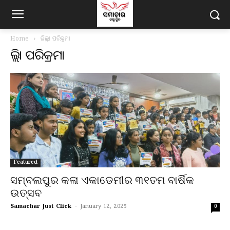
Home
ଜିଲ୍ଲା ପରିକ୍ରମା
ଜିଲ୍ଲା ପରିକ୍ରମା
Featured
ସମ୍ବଲପୁର କଳା ଏକାଡେମୀର ୩୧ତମ ବାର୍ଷିକ
ଉତ୍ସବ
Samachar Just Click
-
January 12, 2025
0