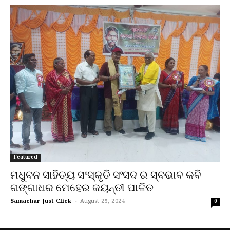
Featured
ମଧୁବନ ସାହିତ୍ୟ ସଂସ୍କୃତି ସଂସଦ ର ସ୍ବଭାବ କବି
ଗଙ୍ଗାଧର ମେହେର ଜୟନ୍ତୀ ପାଳିତ
Samachar Just Click
-
August 25, 2024
0