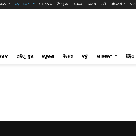
ଖବର
ଜିଲ୍ଲା ପରିକ୍ରମା
ସାକ୍ଷ।ତକାର
ଅତିଥି ସ୍ତମ୍ଭ
ପ୍ରେରଣା
ବିଶେଷ
ଚର୍ଚ୍ଚା
ଗ୍ୟାଲେରୀ
ଭିଡ଼ି
।ତକାର
ଅତିଥି ସ୍ତମ୍ଭ
ପ୍ରେରଣା
ବିଶେଷ
ଚର୍ଚ୍ଚା
ଗ୍ୟାଲେରୀ
ଭିଡ଼ିଓ