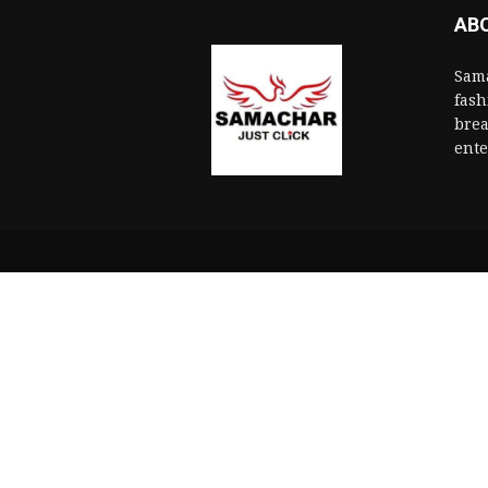
AB
Sama
fash
brea
ente