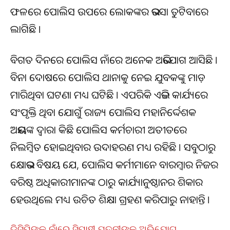
ଫଳରେ ପୋଲିସ ଉପରେ ଲୋକଙ୍କର ଭରସା ତୁଟିବାରେ
ଲାଗିଛି ।
ବିଗତ ଦିନରେ ପୋଲିସ ନାଁରେ ଅନେକ ଅଭିଯୋଗ ଆସିଛି ।
ବିନା ଦୋଷରେ ପୋଲିସ ଥାନାକୁ ନେଇ ଯୁବକଙ୍କୁ ମାଡ଼
ମାରିଥିବା ଘଟଣା ମଧ୍ୟ ଘଟିଛି । ଏପରିକି ଏଭଳି କାର୍ଯ୍ୟରେ
ସଂପୃକ୍ତି ଥିବା ଯୋଗୁଁ ରାଜ୍ୟ ପୋଲିସ ମହାନିର୍ଦ୍ଦେଶକ
ଅଭୟଙ୍କ ଦ୍ୱାରା କିଛି ପୋଲିସ କର୍ମଚାରୀ ଅତୀତରେ
ନିଲମ୍ବିତ ହୋଇଥିବାର ଉଦାହରଣ ମଧ୍ୟ ରହିଛି । ସବୁଠାରୁ
କ୍ଷୋଭର ବିଷୟ ଯେ, ପୋଲିସ କର୍ମୀମାନେ ବାରମ୍ବାର ନିଜର
ବରିଷ୍ଠ ଅଧିକାରୀମାନଙ୍କ ଠାରୁ କାର୍ଯ୍ୟାନୁଷ୍ଠାନର ଶିକାର
ହେଉଥିଲେ ମଧ୍ୟ ଉଚିତ ଶିକ୍ଷା ଗ୍ରହଣ କରିପାରୁ ନାହାନ୍ତି ।
ଡିସିପିଙ୍କ ନାଁରେ ସିପାହୀ ପତ୍ନୀଙ୍କ ଅଭିଯୋଗ