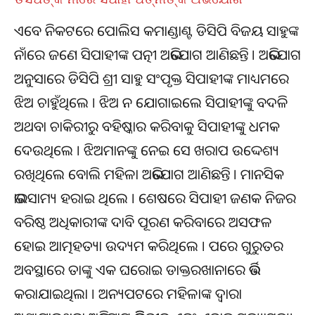
ଏବେ ନିକଟରେ ପୋଲିସ କମାଣ୍ଡାଣ୍ଟ ଡିସିପି ବିଜୟ ସାହୁଙ୍କ
ନାଁରେ ଜଣେ ସିପାହୀଙ୍କ ପତ୍ନୀ ଅଭିଯୋଗ ଆଣିଛନ୍ତି । ଅଭିଯୋଗ
ଅନୁସାରେ ଡିସିପି ଶ୍ରୀ ସାହୁ ସଂପୃକ୍ତ ସିପାହୀଙ୍କ ମାଧ୍ୟମରେ
ଝିଅ ଚାହୁଁଥିଲେ । ଝିଅ ନ ଯୋଗାଇଲେ ସିପାହୀଙ୍କୁ ବଦଳି
ଅଥବା ଚାକିରୀରୁ ବହିଷ୍କାର କରିବାକୁ ସିପାହୀଙ୍କୁ ଧମକ
ଦେଉଥିଲେ । ଝିଅମାନଙ୍କୁ ନେଇ ସେ ଖରାପ ଉଦ୍ଦେଶ୍ୟ
ରଖିଥିଲେ ବୋଲି ମହିଳା ଅଭିଯୋଗ ଆଣିଛନ୍ତି । ମାନସିକ
ଭାରସାମ୍ୟ ହରାଇ ଥିଲେ । ଶେଷରେ ସିପାହୀ ଜଣକ ନିଜର
ବରିଷ୍ଠ ଅଧିକାରୀଙ୍କ ଦାବି ପୂରଣ କରିବାରେ ଅସଫଳ
ହୋଇ ଆତ୍ମହତ୍ୟା ଉଦ୍ୟମ କରିଥିଲେ । ପରେ ଗୁରୁତର
ଅବସ୍ଥାରେ ତାଙ୍କୁ ଏକ ଘରୋଇ ଡାକ୍ତରଖାନାରେ ଭର୍ତ୍ତି
କରାଯାଇଥିଲା । ଅନ୍ୟପଟରେ ମହିଳାଙ୍କ ଦ୍ୱାରା