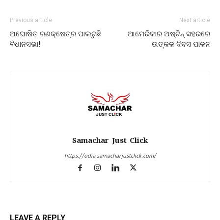
Previous article
Next article
ଅଘୋଷିତ ରଣକ୍ଷେତ୍ର ପାଲଟୁଛି
ଆମେରିକାର ଅଷ୍ଟିନ୍ ସହରରେ
ବିଧାନସଭା!
ଉତ୍କଳ ଦିବସ ପାଳନ
Samachar Just Click
https://odia.samacharjustclick.com/
LEAVE A REPLY