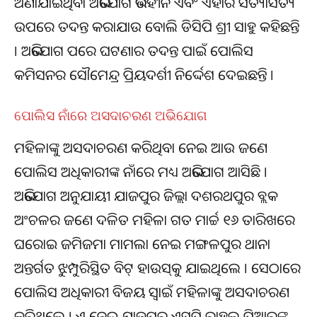
ଅଣାଯାଇଥିବା ଅଭିଯୋଗ ଭିତ୍ତିହୀନ ଏବଂ ଏହାର ସତ୍ୟାସତ୍ୟ
ଉପରେ ତଦନ୍ତ କରାଯାଉ ବୋଲି ଡିସିପି ଶ୍ରୀ ସାହୁ କହିଛନ୍ତି
। ଅଭିଯୋଗ ପରେ ଘଟଣାର ତଦନ୍ତ ପାଇଁ ପୋଲିସ
କମିସନର ସୌମେନ୍ଦ୍ର ପ୍ରିୟଦର୍ଶୀ ନିର୍ଦ୍ଦେଶ ଦେଇଛନ୍ତି ।
ପୋଲିସ ନାଁରେ ଅସଦାଚରଣ ଅଭିଯୋଗ
ମହିଳାଙ୍କୁ ଅସଦାଚରଣ କରିଥିବା ନେଇ ଆଉ ଜଣେ
ପୋଲିସ ଅଧିକାରୀଙ୍କ ନାଁରେ ମଧ୍ୟ ଅଭିଯୋଗ ଆସିଛି ।
ଅଭିଯୋଗ ଅନୁଯାୟୀ ଯାଜପୁର ଜିଲ୍ଲା ଦଶରଥପୁର ବ୍ଲକ
ଅଂଚଳର ଜଣେ ଦଳିତ ମହିଳା ଗତ ମାର୍ଚ୍ଚ ୧୬ ତାରିଖରେ
ଘରୋଇ ଜମିଜମା ମାମଲା ନେଇ ମଙ୍ଗଳପୁର ଥାନା
ଅନ୍ତର୍ଗତ ଝୁମ୍ପୁରିସ୍ଥିତ ବିଟ୍ ହାଉସ୍‌କୁ ଯାଇଥିଲେ । ସେଠାରେ
ପୋଲିସ ଅଧିକାରୀ ବିଜୟ ସ୍ୱାଇଁ ମହିଳାଙ୍କୁ ଅସଦାଚରଣ
କରିଥିଲେ । ଏ ନେଇ ଯାଜପୁର ଏସ୍‌ପି ରାହୁଲ ପିଆର୍‌ଙ୍କ