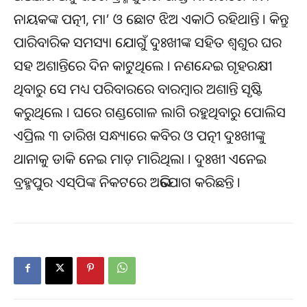
ନାୟକଙ୍କ ପତ୍ନୀ, ମା’ ଓ ଛୋଟ ଝିଅ ଏକାଠି ରହିଥାନ୍ତି । କିନ୍ତୁ
ପାରିବାରିକ ସମସ୍ୟା ଯୋଗୁଁ ଦୁଃଖୀଙ୍କ ସହିତ ଶ୍ୱଶୁର ଘର
ସହ ଅଶାନ୍ତିରେ ଦିନ କାଟୁଥିଲେ । ନଣନ୍ଦେଇ ଗୃହରକ୍ଷୀ
ଥିବାରୁ ସେ ମଧ୍ୟ ପରିବାରରେ ବାରମ୍ବାର ଅଶାନ୍ତି ସୃଷ୍ଟି
କରୁଥିଲେ । ଘରେ ଗଣ୍ଡଗୋଳ ଲାଗି ରହୁଥିବାରୁ ପୋଲିସ
ଏପ୍ରିଲ ୩ ତାରିଖ ସନ୍ଧ୍ୟାରେ କବିର ଓ ପତ୍ନୀ ଦୁଃଖୀଙ୍କୁ
ଥାନାକୁ ଡାକି ନେଇ ମାଡ଼ ମାରିଥିଲା । ଦୁଃଖୀ ଏନେଇ
ବ୍ରହ୍ମପୁର ଏସ୍‌ପିଙ୍କ ନିକଟରେ ଅଭିଯୋଗ କରିଛନ୍ତି ।