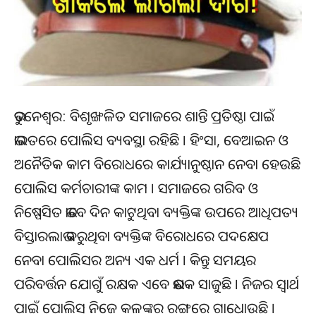
ଭୁବନେଶ୍ୱର: ବିଶୃଙ୍ଖଳିତ ସମାଜରେ ଶାନ୍ତି ପ୍ରତିଷ୍ଠା ପାଇଁ
ଭାରତରେ ପୋଲିସ ବ୍ୟବସ୍ଥା ରହିଛି । ହିଂସା, ବେଆଇନ ଓ
ଅନୈତିକ କାମ ବିରୋଧରେ କାର୍ଯ୍ୟାନୁଷ୍ଠାନ ନେବା ହେଉଛି
ପୋଲିସ କର୍ମଚାରୀଙ୍କ କାମ । ସମାଜରେ ଗରିବ ଓ
ନିଷ୍ପେସିତ ଭାବେ ଦିନ କାଟୁଥିବା ବ୍ୟକ୍ତିଙ୍କ ଉପରେ ଆଧିପତ୍ୟ
ବିସ୍ତାରଲାଭ କରୁଥିବା ବ୍ୟକ୍ତିଙ୍କ ବିରୋଧରେ ପଦକ୍ଷେପ
ନେବା ପୋଲିସର ଅନ୍ୟ ଏକ ଧର୍ମ । କିନ୍ତୁ ସମୟର
ପରିବର୍ତ୍ତନ ଯୋଗୁଁ ରକ୍ଷକ ଏବେ ଭକ୍ଷକ ସାଜୁଛି । ନିଜର ସ୍ୱାର୍ଥ
ପାଇଁ ପୋଲିସ ନିଜେ କଳଙ୍କର ରଙ୍ଗରେ ଗାଧୋଉଛି ।