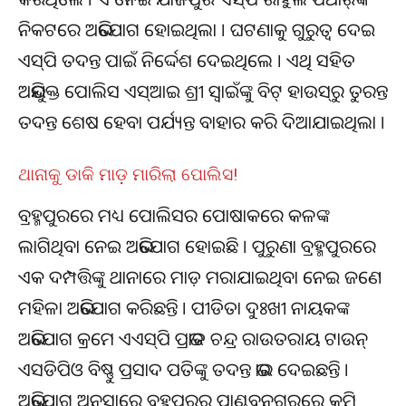
ନିକଟରେ ଅଭିଯୋଗ ହୋଇଥିଲା । ଘଟଣାକୁ ଗୁରୁତ୍ୱ ଦେଇ
ଏସ୍‌ପି ତଦନ୍ତ ପାଇଁ ନିର୍ଦ୍ଦେଶ ଦେଇଥିଲେ । ଏଥି ସହିତ
ଅଭିଯୁକ୍ତ ପୋଲିସ ଏସ୍‌ଆଇ ଶ୍ରୀ ସ୍ୱାଇଁଙ୍କୁ ବିଟ୍ ହାଉସ୍‌ରୁ ତୁରନ୍ତ
ତଦନ୍ତ ଶେଷ ହେବା ପର୍ଯ୍ୟନ୍ତ ବାହାର କରି ଦିଆଯାଇଥିଲା ।
ଥାନାକୁ ଡାକି ମାଡ଼ ମାରିଲା ପୋଲିସ!
ବ୍ରହ୍ମପୁରରେ ମଧ୍ୟ ପୋଲିସର ପୋଷାକରେ କଳଙ୍କ
ଲାଗିଥିବା ନେଇ ଅଭିଯୋଗ ହୋଇଛି । ପୁରୁଣା ବ୍ରହ୍ମପୁରରେ
ଏକ ଦମ୍ପତ୍ତିଙ୍କୁ ଥାନାରେ ମାଡ଼ ମରାଯାଇଥିବା ନେଇ ଜଣେ
ମହିଳା ଅଭିଯୋଗ କରିଛନ୍ତି । ପୀଡିତା ଦୁଃଖୀ ନାୟକଙ୍କ
ଅଭିଯୋଗ କ୍ରମେ ଏଏସ୍‌ପି ପ୍ରଭାତ ଚନ୍ଦ୍ର ରାଉତରାୟ ଟାଉନ୍
ଏସଡିପିଓ ବିଷ୍ଣୁ ପ୍ରସାଦ ପତିଙ୍କୁ ତଦନ୍ତ ଭାର ଦେଇଛନ୍ତି ।
ଅଭିଯୋଗ ଅନୁସାରେ ବ୍ରହ୍ମପୁରର ପାଣ୍ଡବନଗରରେ କମି